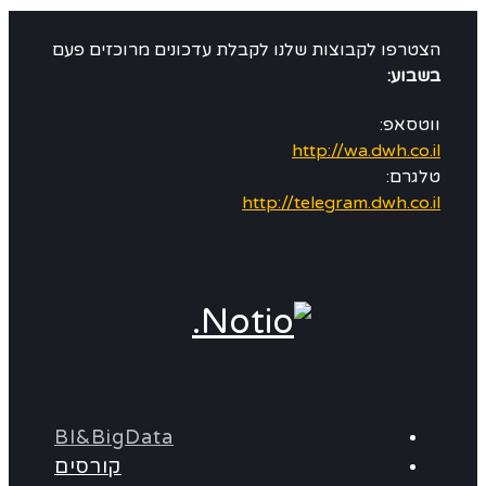
הצטרפו לקבוצות שלנו לקבלת עדכונים מרוכזים פעם
בשבוע:
ווטסאפ:
http://wa.dwh.co.il
טלגרם:
http://telegram.dwh.co.il
BI&BigData
קורסים