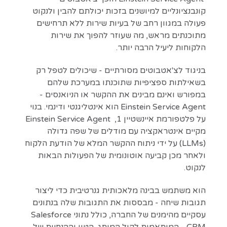
קונבנציונליים למיושנים בזכות יכולתם להבין ולנקוט
פעולה במגוון רחב של בעיות שירות ללא תרחישים
מתוכנתים מראש, מה שעוזר להפוך את שירות
הלקוחות ליעיל הרבה יותר.
בניגוד לצ'אטבוטים מסורתיים - שיכולים לטפל רק
בשאילתות ספציפיות שתוכנתו במערכת שלהם
במפורש ואינם מבינים את ההקשר או הניואנסים -
Einstein Service Agent הוא אינטליגנטי ודינמי. בנוי
על פלטפורמת איינשטיין 1, Einstein Service Agent
מקיים אינטראקציה עם מודלים של שפה גדולה
(LLMs) על ידי ניתוח ההקשר המלא של הודעת הלקוח
ולאחר מכן קביעה אוטונומית של הפעולות הבאות
לנקוט.
הוא משתמש בבינה מלאכותית גנרטיבית כדי ליצור
תגובות שיחה - מבססות את התגובות שלה בנתונים
עסקיים מהימנים של החברה, כולל נתוני Salesforce
CRM - המותאמות לקול המותג, הטון וההנחיות של