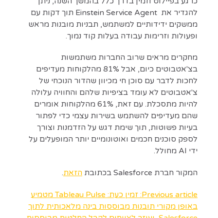
כרגע בפיילוט וזמין בדרך כלל בהמשך השנה, ניתן
להגדיר את Einstein Service Agent תוך דקות עם
ממשקים ידידותיים למשתמש, תבניות מובנות מראש
ופעולות וזרימות עבודה בעלות קוד נמוך.
מחקרים מראים שרוב החברות משתמשות
בצ'אטבוטים כיום, אבל 81% מהלקוחות מעדיפים
לחכות לדבר עם סוכן חי מכיוון שהדור הנוכחי של
צ'אטבוטים לא עומד בציפיות שלהם והחוויה עלולה
להיות מתסכלת. עם זאת, 61% מהלקוחות אומרים
שהם מעדיפים להשתמש בשירות עצמי כדי לפתור
בעיות פשוטות, תוך שימת דגש על הזדמנות וצורך
לספק סוכנים חכמים ואוטונומיים יותר המופעלים על
ידי AI מחולל.
המקור חברת Salesforce בכתובת
הזאת
.
Previous article: זמין כעת: Tableau Pulse מטמיע
באופן מקורי תובנות מבוססות בינה מלאכותית לתוך
Salesforce, ועוזר לצוותים לקבל החלטות מבוססות