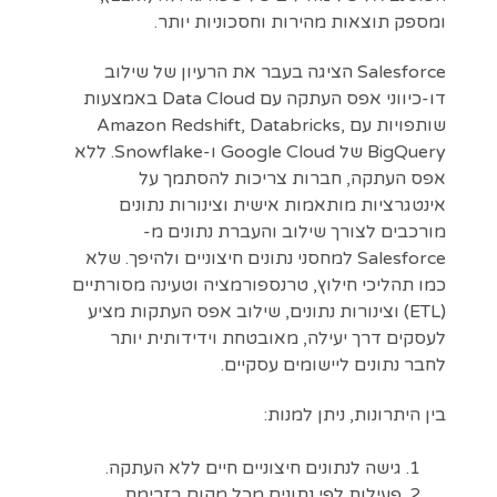
ומספק תוצאות מהירות וחסכוניות יותר.
Salesforce הציגה בעבר את הרעיון של שילוב
דו-כיווני אפס העתקה עם Data Cloud באמצעות
שותפויות עם Amazon Redshift, Databricks,
BigQuery של Google Cloud ו-Snowflake. ללא
אפס העתקה, חברות צריכות להסתמך על
אינטגרציות מותאמות אישית וצינורות נתונים
מורכבים לצורך שילוב והעברת נתונים מ-
Salesforce למחסני נתונים חיצוניים ולהיפך. שלא
כמו תהליכי חילוץ, טרנספורמציה וטעינה מסורתיים
(ETL) וצינורות נתונים, שילוב אפס העתקות מציע
לעסקים דרך יעילה, מאובטחת וידידותית יותר
לחבר נתונים ליישומים עסקיים.
בין היתרונות, ניתן למנות:
גישה לנתונים חיצוניים חיים ללא העתקה.
פעילות לפי נתונים מכל מקום בזרימת