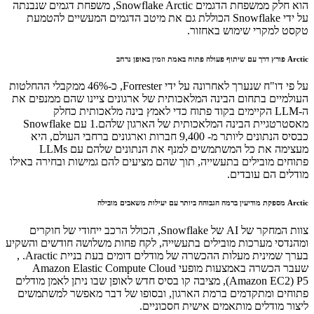
הוא חלק ממשפחת הדגמים Snowflake Arctic, משפחת דגמים שנבנתה
על ידי Snowflake הכוללת גם את מיטב הדגמים המעשיים להטמעת
טקסט למקרי שימוש באחזור.
Arctic פורץ דרך עם שיתוף פעולה פתוח באמת וזמין באופן נרחב
על פי דו"ח שנערך לאחרונה על ידי Forrester, כ-46% ממקבלי ההחלטות
העולמיים בתחום הבינה המלאכותית של ארגונים ציינו שהם ממנפים את
ה-LLM הקיימים בקוד פתוח כדי לאמץ בינה מלאכותית כחלק
מאסטרטגיית הבינה המלאכותית של הארגון שלהם.1 עם Snowflake
כבסיס הנתונים ליותר מ- 9,400 חברות וארגונים ברחבי העולם, היא
מעצימה את כל המשתמשים למנף את הנתונים שלהם עם LLMs
פתוחים מובילים בתעשייה, תוך שהם מציעים להם גמישות ובחירה באילו
מודלים הם עובדים.
Arctic מספקת מודיעין ברמה הגבוהה ביותר עם יעילות משאבים מובילה
צוות המחקר של AI של Snowflake, הכולל הרכב ייחודי של חוקרים
ומהנדסי מערכות מובילים בתעשייה, לקח פחות משלושה חודשים והשקיע
בערך שמינית מעלות ההכשרה של מודלים דומים בעת בניית Aractic. ,
שעבר הכשרה באמצעות מופעי Amazon Elastic Compute Cloud
(Amazon EC2) P5, מציבה קו בסיס חדש לאופן שבו ניתן לאמן מודלים
פתוחים ומתקדמים ברמת הארגון, ובסופו של דבר מאפשר למשתמשים
ליצור מודלים מותאמים אישית חסכוניים.