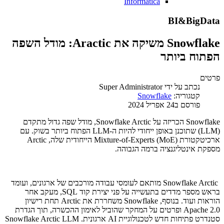
Informatica
BI&BigData
Snowflake משיקה את Aractic: מודל השפה
הפתוח ביותר
פרטים
נכתב על ידי
Super Administrator
קטגוריה:
Snowflake
פורסם ב24 אפריל 2024
Snowflake הכריזה על Snowflake Arctic, מודל שפה גדול מתקדם
(LLM) שתוכנן באופן ייחודי להיות ה-LLM הפתוח ביותר בשוק. עם
ארכיטקטורת Mixture-of-Experts (MoE) הייחודית שלה, Arctic
מספקת אינטליגנציה ברמה הגבוהה.
Snowflake Arctic מותאם לעומסי עבודה מורכבים של ארגונים, ועומד
בראש מספר מדדים בתעשייה על פני יצירת קוד SQL, מעקב אחר
הוראות ועוד. בנוסף, Snowflake משחררת את Arctic תחת רישיון
Apache 2.0 ופרטים על המחקר שהוביל לאימון ההכשרה, תוך הגדרת
סטנדרט פתיחות חדש לטכנולוגיית AI ארגונית. Snowflake Arctic LLM