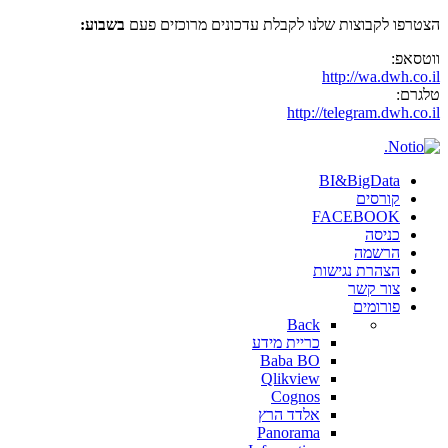
הצטרפו לקבוצות שלנו לקבלת עדכונים מרוכזים פעם
בשבוע:
ווטסאפ:
http://wa.dwh.co.il
טלגרם:
http://telegram.dwh.co.il
BI&BigData
קורסים
FACEBOOK
כניסה
הרשמה
הצהרת נגישות
צור קשר
פורומים
Back
כריית מידע
Baba BO
Qlikview
Cognos
אלדד הרץ
Panorama