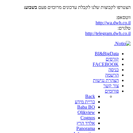
הצטרפו לקבוצות שלנו לקבלת עדכונים מרוכזים פעם
בשבוע:
ווטסאפ:
http://wa.dwh.co.il
טלגרם:
http://telegram.dwh.co.il
BI&BigData
קורסים
FACEBOOK
כניסה
הרשמה
הצהרת נגישות
צור קשר
פורומים
Back
כריית מידע
Baba BO
Qlikview
Cognos
אלדד הרץ
Panorama