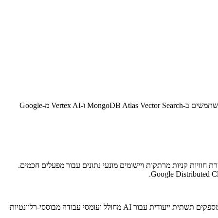
MongoDB הודיעה על שיתוף פעולה מורחב עם Google Cloud כדי להפוך את זה אפילו יותר קל וחסכוני לבנות, להרחיב ולפרוש יישומי AI גנרטיבי המשתמשים ב-MongoDB Atlas Vector Search ו-Vertex AI מ-Google
 חוויות קניות מרתקות ויישומים מונעי נתונים עבור מפעלים חכמים.
בידוד וקנה מידה חלק של יישומי AI מחוללים לביצועים ויעילות גבוהים: MongoDB Atlas Search Nodes - זמינים כעת באופן כללי ב-Google Cloud - מספקים תשתית ייעודית עבור AI מחולל ועומסי עבודה מבוססי-רלוונטיות