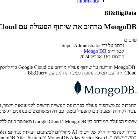
Informatica
BI&BigData
MongoDB מרחיב את שיתוף הפעולה עם Google Cloud
פרטים
נכתב על ידי
Super Administrator
קטגוריה:
Mongo DB
פורסם ב16 אפריל 2024
Cloud, יחד עם תמיכה נוספת לעיבוד נתונים עם BigQuery.
החברות גם משתפות פעולה בפתרונות תעשייה חדשים לקמעונאות וייצור, עם 
עבור לקוחות המעוניינים להפעיל עומסי עבודה המשתמשים בנתונים רגישים במיוחד, MongoDB Enterprise Advanced (EA) זמין כעת ב-ted Cloud (GDC
שיתוף הפעולה המורחב בין MongoDB ו-Google Cloud מאפשר כעת ללקוחות:
המשתמשים ב-MongoDB Atlas Vector Search וב-MongoDB Atlas Search.