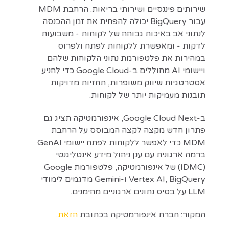
שירותים פיננסיים ושירותי בריאות. הרחבת MDM
עבור BigQuery יכולה להפחית את זמן ההכנסה
לנתוני אב באיכות גבוהה של לקוחות - משבועות
לדקות - ומאפשרת ללקוחות לפתח ולפרוס
במהירות את פלטפורמת נתוני הלקוחות שלהם
ויישומי AI מחוללים ב-Google Cloud כדי להניע
אסטרטגיות שיווק משופרות, תחזיות מדויקות
תובנות מעמיקות יותר של לקוחות.
ב-Google Cloud Next, אינפורמטיקה תציג גם
פתרון חדש מקצה לקצה המבוסס על הרחבת
MDM כדי לאפשר ללקוחות לפתח יישומי GenAI
ברמה ארגונית עם ענן ניהול מידע אינטליגנטי
(IDMC) של אינפורמטיקה, פלטפורמת Google
Vertex AI, BigQuery ו-Gemini מדגמים לימודי
LLM על בסיס נתונים ארגוניים מהימנים.
המקור: חברת אינפורמטיקה בכתובת
הזאת
.