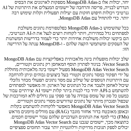
יחד, יכולות אלו ב-MongoDB Atlas מספקות לארגונים את הבסיס
הנדרש לבנייה, פריסה והרחבה של יישומים המנצלים את היתרונות של AI
גנרטיבי ויכולות חיפוש חזקות עם יעילות תפעולית וקלות שימוש רבה
יותר. כדי להתחיל עם MongoDB Atlas,
ככל שהשימוש ב-MongoDB Atlas כפלטפורמת נתונים משולבת
למפתחים גדל במהירות, ויותר לקוחות רוצים לנצל את ה-AI הגנרטיבי,
הם ביקשו יכולות משולבות אחידות יותר כדי לעמוד בדרישות המשתנות
של העסקים ומשתמשי הקצה שלהם - ו-MongoDB ענתה על הדרישה
הזו:
שלב יכולות מופעלות בינה מלאכותית באפליקציות עם MongoDB Atlas
Vector Search: בניגוד לפתרון תוסף המאחסן רק נתונים וקטוריים,
MongoDB Atlas Vector Search מפעיל יישומי בינה מלאכותית מחוללת
על ידי תפקוד כמסד נתונים וקטורי בעל ביצועים גבוהים וניתן להרחבה
עם היתרונות הנוספים של שילוב עם מסד נתונים תפעולי מבוזר גלובלי
שיכול לאחסן ולעבד את כל הנתונים של הארגון. זה מאפשר למפתחים
להשתמש ב-API יחיד כדי לבנות ביתר קלות יישומי AI יצירתיים עבור
כמעט כל סוג של עומס עבודה על פני ספקי ענן גדולים ללא המורכבות של
שכפול וסנכרון מיותר של נתונים שדורשים מסדי נתונים וקטוריים.
MongoDB Atlas Vector Search מאפשר ללקוחות להשתמש בקלות
ובאופן מאובטח בדור אחזור מוגבר (RAG) עם מודלים מיומנים מראש
(FMs) כדי למנף את הנתונים העדכניים שלהם עבור יישומים חכמים.
כתוצאה מכך, יישומים שנבנו עם MongoDB Atlas Vector Search
יכולים לספק תגובות מדויקות ורלוונטיות יותר עבור תחומים ספציפיים