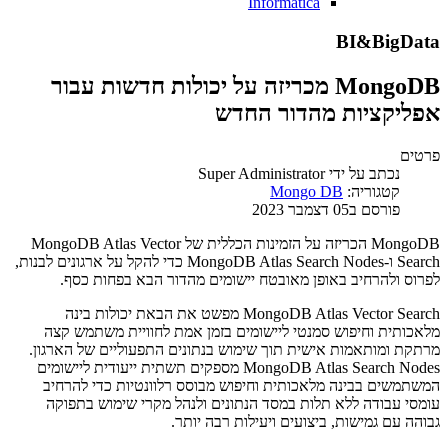
Informatica
BI&BigData
MongoDB מכריזה על יכולות חדשות עבור
אפליקציות מהדור החדש
פרטים
נכתב על ידי
Super Administrator
קטגוריה:
Mongo DB
פורסם ב05 דצמבר 2023
MongoDB הכריזה על הזמינות הכללית של MongoDB Atlas Vector
Search ו-MongoDB Atlas Search Nodes כדי להקל על ארגונים לבנות,
לפרוס ולהרחיב באופן מאובטח יישומים מהדור הבא בפחות כסף.
MongoDB Atlas Vector Search מפשט את הבאת יכולות בינה
מלאכותית וחיפוש סמנטי ליישומים בזמן אמת לחוויית משתמש קצה
מרתקת ומותאמות אישית תוך שימוש בנתונים התפעוליים של הארגון.
MongoDB Atlas Search Nodes מספקים תשתית ייעודית ליישומים
המשתמשים בבינה מלאכותית וחיפוש מבוסס רלוונטיות כדי להרחיב
עומסי עבודה ללא תלות במסד הנתונים ולנהל מקרי שימוש בתפוקה
גבוהה עם גמישות, ביצועים ויעילות רבה יותר.