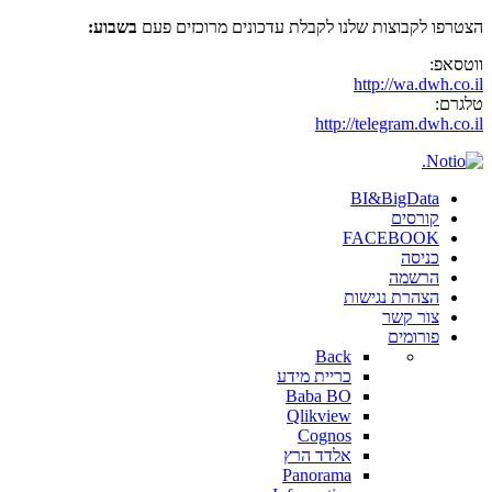
הצטרפו לקבוצות שלנו לקבלת עדכונים מרוכזים פעם
בשבוע:
ווטסאפ:
http://wa.dwh.co.il
טלגרם:
http://telegram.dwh.co.il
BI&BigData
קורסים
FACEBOOK
כניסה
הרשמה
הצהרת נגישות
צור קשר
פורומים
Back
כריית מידע
Baba BO
Qlikview
Cognos
אלדד הרץ
Panorama