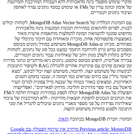
ומקרי שימוש מופעלי בינה מלאכותית ללא העבודה המורכבת והמייגעת
של אימון וכוונון עדין של FMs או שימוש במסד נתונים נפרד לאחסון
ועיבוד נתונים וקטוריים.
עם הזמינות הכללית של MongoDB Atlas Vector Search, לקוחות יכולים
לבנות, לפרוס ולהתאים במהירות תכונות המונעות בינה מלאכותית
מחיפוש סמנטי להשוואת תמונה להמלצות מותאמות אישית מאוד
באמצעות פלטפורמה אחת, מוכרת ומאוחדת עם חיכוך מינימלי של
מפתחים. מכיוון ש-MongoDB Atlas משתמש במודל נתונים מבוסס
מסמכים גמיש וניתן להרחבה התומך כמעט בכל סוג של נתונים, לקוחות
יכולים בקלות לשלב מגוון רחב של שאילתות עבור נתונים וקטוריים,
צבירה אנליטית, חיפוש מבוסס טקסט, נתונים גיאו-מרחביים ונתוני סדרות
זמן שאינם זמינים עם פתרונות אחרים להגדלת RAG ולשיפור התגובות
לבקשות של משתמש קצה. לדוגמה, משתמש קצה יכול לבקש, "מצא
רישומי נדל"ן עם בתים שנראים כמו תמונה זו, שנבנו בחמש השנים
האחרונות, ונמצאים באזור בטווח של שבעה מייל צפונית למרכז העיר
סיאטל עם בתי ספר מדורגים והליכה. מרחק לפארקים", ואפליקציה
הפועלת על MongoDB Atlas יכולה לספק במהירות ובצורה חלקה ל-FM
את הנתונים הנכונים להפקת תוצאות מדויקות - ללא המורכבות של עיבוד
שאילתות נפרדות על פני מספר מאגרי נתונים שיכולים להגדיל את זמני
התגובה ולפגוע בחוויות משתמש הקצה.
המקור: חברת MongoDB בכתובת
הזאת
.
Previous article: MongoDB מרחיב את שיתוף הפעולה עם Google