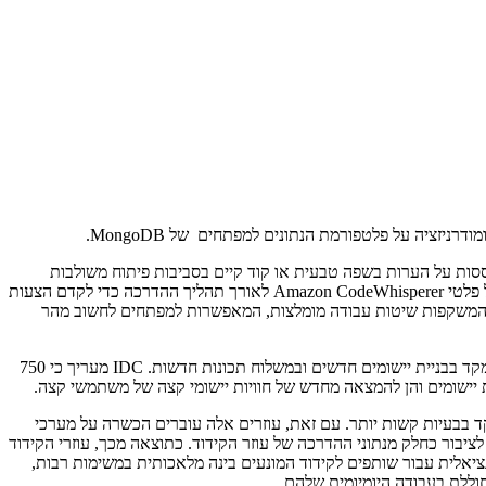
Amazon CodeWhisper הוא מלווה קידוד המופעל על ידי AI מ-AWS שמייצר הצעות קוד המבוססות על הערות בשפה טבעית או קוד קיים בסביבות פיתוח משולבות
(IDEs) של מפתחים. בעבודה משותפת עם AWS, MongoDB סיפקה נתוני הדרכה מאוצרים עבור מקרי שימוש ב-MongoDB ולקחה חלק בהערכה של פלטי Amazon CodeWhisperer לאורך תהליך ההדרכה כדי לקדם הצעות
ומים ב-MongoDB, מפתחים יכולים כעת לקבל הצעות משופרות המשקפות שיטות עבודה מומלצות, המאפשרות למפתחים לחשוב מהר
מכיוון שארגונים היום מאיצים את הפריסה של יישומים מקוריים בענן, מפתחים רוצים למצוא דרכים לצמצם משימות שחוזרות על עצמן כדי שיוכלו להתמקד בבניית יישומים חדשים ובמשלוח תכונות חדשות. IDC מעריך כי 750
ד בבעיות קשות יותר. עם זאת, עוזרים אלה עוברים הכשרה על מערכי
לציבור כחלק מנתוני ההדרכה של עוזר הקידוד. כתוצאה מכך, עוזרי הקידוד
יאלית עבור שותפים לקידוד המונעים בינה מלאכותית במשימות רבות,
וללת בעבודה היומיומית שלהם.