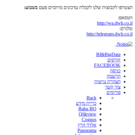
הצטרפו לקבוצות שלנו לקבלת עדכונים מרוכזים פעם
בשבוע:
ווטסאפ:
http://wa.dwh.co.il
טלגרם:
http://telegram.dwh.co.il
BI&BigData
קורסים
FACEBOOK
כניסה
הרשמה
הצהרת נגישות
צור קשר
פורומים
Back
כריית מידע
Baba BO
Qlikview
Cognos
אלדד הרץ
Panorama