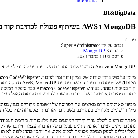
Informatica
BI&BigData
MongoDB ו AWS בשיתוף פעולה לכתיבת קוד באופן אוטומטי
פרטים
נכתב על ידי
Super Administrator
קטגוריה:
Mongo DB
פורסם ב10 נובמבר 2023
MongoDB וAmazon הודיעו ששתי החברות משתפות פעולה כדי לייעל את Amazon CodeWhisperer כדי לספק הצעות משופרות לפיתוח אפליקציות ומודרניזציה על פלטפורמת הנתונים למפתחים של MongoDB.
יותר, במהירות אבטיפוס של תכונות חדשות ולהאיץ את פיתוח האפליקציות.
מיליון יישומים מקוריים בענן ייבנו בשנתיים הקרובות, ומספר זה יגדל ככל הנראה כאשר ארגונים וסטארטאפים כאחד ינצלו את ה
מפתחים רוצים לשלב עוזרי קידוד המונעים בינה מלאכותית בזרימת העבודה
נתונים זמינים לציבור או על נתונים פנימיים של החברה עצמה, וייתכן שחל
הללו יכולים לספק תמיכה מסוימת לכלים אלה, אך ייתכן שההמלצות לא תו
הם רוצים שהפתרונות הללו ימוטבו עוד יותר עבור הכלים שהם משתמשים ב