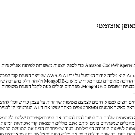
מיומן על מיליארדי שורות של אמזון וקוד זמין לציבור, er
קוד באיכות גבוהה. בעוד ש-Amazon CodeWhisperer כבר סיפקה תמיכה בבניית ייש
-AI הגנרטיבי הן לבניית יישומים והן להמצאה מחדש של חוויות יישומי קצה של משתמשי קצה.
 היומיומית שלהם כדי לעזור להם להגביר את הפרודוקטיביות שלהם ולהתמק
ק מהכלים שמפתחים בונים איתם אינם כוללים דוגמאות קוד איכותיות וזמינות 
אמות לשיטות העבודה המומלצות. בעוד שמפתחים הבינו את התועלת הפוטנצ
הם כיום, כך שהם יכולים לנצל את מלוא הפוטנציאל של בינה מלאכותית מח