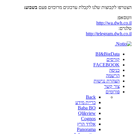
הצטרפו לקבוצות שלנו לקבלת עדכונים מרוכזים פעם
בשבוע:
ווטסאפ:
http://wa.dwh.co.il
טלגרם:
http://telegram.dwh.co.il
BI&BigData
קורסים
FACEBOOK
כניסה
הרשמה
הצהרת נגישות
צור קשר
פורומים
Back
כריית מידע
Baba BO
Qlikview
Cognos
אלדד הרץ
Panorama