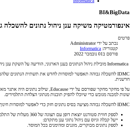
Informatica
BI&BigData
אינפורמטיקה משיקה ענן ניהול נתונים להשכלה ג
פרטים
נכתב על ידי
Administrator
קטגוריה:
Informatica
פורסם ב01 נובמבר 2022
Informatica מובילת ניהול הנתונים בענן הארגוני, הודיעה על השקת ענן ניהול הנתונים החכם (IDMC) להשכלה גבוהה ב-Educause, כנס שנתי המתמקד ב טכנולוגיה להשכלה גבוהה.
חדשנית.
על פי מחקר מחקר שפורסם על ידי use
שונות למבנה מגובש כדי שיוכלו להפיק תובנות מנתוני הצלחת התלמידים.
IDMC להשכלה גבוהה מציעה בסיס נתונים חזק כדי לאפשר למוסדות חינוך לספק חוויות דיגיטליות המניעות תוצאות עסקיות, כולל:
לספק חווית סטודנט יוצאת דופן עם תצוגה של 360 מעלות של התלמידים:
ייעל קבלה וגיוס עם ניהול נתוני ענן מתקדם:
לספק נתונים מבוקרים, מוגנים ומהימנים בכל המוסד.