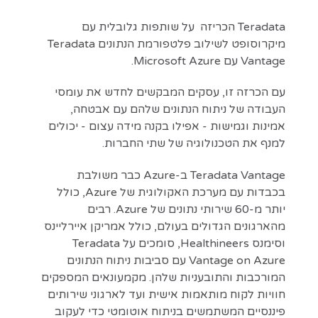
Teradata הכריזה על שותפות גלובלית עם
מיקרוסופט לשילוב פלטפורמת הנתונים Teradata
Vantage עם Microsoft Azure.
עם הכרזה זו, עסקים המבקשים לחדש את עומסי
העבודה של ניתוח הנתונים שלהם עם אבטחה,
אמינות וגמישות - אפילו בקנה מידה עצום - יכולים
למנף את הטכנולוגיה של שתי החברות.
Teradata Vantage ב-Azure כבר משולבת
בכבדות עם מערכת האקולוגית של Azure, כולל
יותר מ-60 שירותי נתונים של Azure. רבים
מהארגונים הגדולים בעולם, כולל אמריקן איירליינס
וסימנס Healthineers, סומכים על Teradata
Vantage on Azure עם סביבות ניתוח הנתונים
המורכבות והתובעניות שלהן. מקמעונאים המספקים
חוויות לקוח מותאמות אישית ועד לארגוני שירותים
פיננסיים המשתמשים בניתוח אוטומטי כדי לעקוב