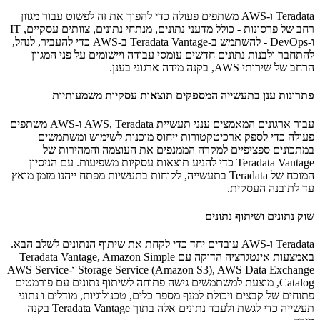
Teradata ו-AWS משתפים פעולה כדי להפוך את זה לפשוט עבור מגוון
רחב של פרסונות - כולל מדעני נתונים, מנתחי נתונים, צוותים עסקיים, IT
ו-DevOps - להשתמש ב-Teradata Vantage ב-AWS כדי להעביר, לנהל,
להתחבר ולבנות נתונים חדשים עומסי עבודה ויישומים על פני המגוון
הרחב של שירותי AWS, בקנה מידה ארגוני בענן.
פתרונות ענן בתעשייה המספקים תוצאות עסקיות משמעותיות
עבור ארגונים המאמצים ענני תעשיית AWS, Teradata ו-AWS משתפים
פעולה כדי לספק ארכיטקטורות ייחוס מוכנות לשימוש ומשתמשים
במתכונים ספציפיים למקרה הממנפים את העוצמה והמהירות של
Teradata Vantage כדי להניע תוצאות עסקיות משפיעות. עם הניסיון
המוכח של Teradata בתעשייה, לקוחות בתעשיות מפתח ייהנו מזמן מואץ
עד לתובנה העסקית.
שוק נתונים ושיתוף נתונים
Teradata ו-AWS עובדים יחד כדי לקחת את שיתוף הנתונים לשלב הבא.
באמצעות אינטגרציה הדוקה עם Teradata Vantage, Amazon Simple
Storage Service (Amazon S3), AWS Data Exchange ו-AWS Service
Catalog, מוצעת למשתמשים גישה פתוחה לשיתוף נתונים עם פורמטים
פתוחים של קבצים ויכולת למנף מספר כלים, טכנולוגיות, מודלים ו נתוני
תעשייה כדי לגשת ולעבד נתונים אלה בתוך Teradata Vantage בקנה