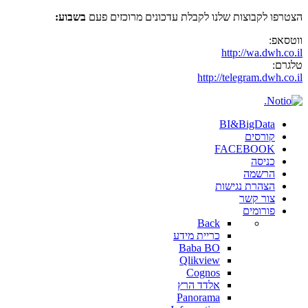
הצטרפו לקבוצות שלנו לקבלת עדכונים מרוכזים פעם
בשבוע:
ווטסאפ:
http://wa.dwh.co.il
טלגרם:
http://telegram.dwh.co.il
BI&BigData
קורסים
FACEBOOK
כניסה
הרשמה
הצהרת נגישות
צור קשר
פורומים
Back
כריית מידע
Baba BO
Qlikview
Cognos
אלדד הרץ
Panorama