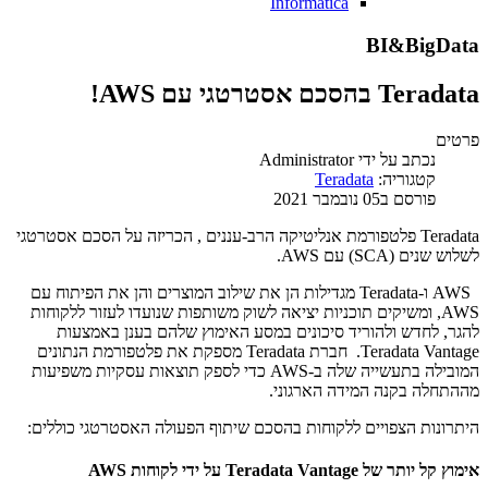
Informatica
BI&BigData
Teradata בהסכם אסטרטגי עם AWS!
פרטים
נכתב על ידי
Administrator
קטגוריה:
Teradata
פורסם ב05 נובמבר 2021
Teradata פלטפורמת אנליטיקה הרב-עננים , הכריזה על הסכם אסטרטגי
לשלוש שנים (SCA) עם AWS.
AWS ו-Teradata מגדילות הן את שילוב המוצרים והן את הפיתוח עם
AWS, ומשיקים תוכניות יציאה לשוק משותפות שנועדו לעזור ללקוחות
להגר, לחדש ולהוריד סיכונים במסע האימוץ שלהם בענן באמצעות
Teradata Vantage. חברת Teradata מספקת את פלטפורמת הנתונים
המובילה בתעשייה שלה ב-AWS כדי לספק תוצאות עסקיות משפיעות
מההתחלה בקנה המידה הארגוני.
היתרונות הצפויים ללקוחות בהסכם שיתוף הפעולה האסטרטגי כוללים:
אימוץ קל יותר של Teradata Vantage על ידי לקוחות AWS