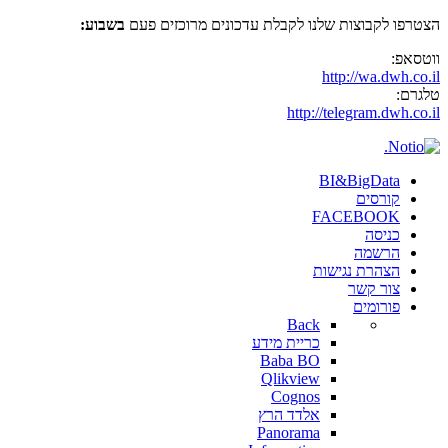
הצטרפו לקבוצות שלנו לקבלת עדכונים מרוכזים פעם
בשבוע:
ווטסאפ:
http://wa.dwh.co.il
טלגרם:
http://telegram.dwh.co.il
BI&BigData
קורסים
FACEBOOK
כניסה
הרשמה
הצהרת נגישות
צור קשר
פורומים
Back
כריית מידע
Baba BO
Qlikview
Cognos
אלדד הרץ
Panorama