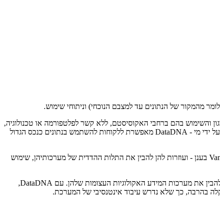
 היברידי של החברה, DataDNA מספקת שקיפות לנכסי הנתונים של הארגון והשימוש בהם ברחבי האקוסיסטם, ללא קשר לפלטפורמה או טכנולוגיה,
כדי להבטיח שמופק ערך אנליטי מקסימלי בכל הארגון. . על ידי מתן תובנות מלאות לנתונים שלהם - כולל האם משתמשים בנתונים, אופן השימוש בהם ועל ידי מי - DataDNA מאפשרת ללקוחות להשתמש בנתונים כנכס הגדול
מסופקת על ידי Teradata או על ידי אחד משותפי האינטגרציה והייעוץ האסטרטגיים שלה, DataDNA הופכת גם לכלי הכרחי כשחברות נודדות ל- Vantage בענן - ועוזרות להן להבין את התלות ההדדית של מערכותיהן, שימוש
הביקוש לניהול נתונים אוטומטי גדל באופן דרמטי בשנים האחרונות עם הגידול בהתפשטות הנתונים, ויצר צורך בשירותים ופתרונות המסייעים לחברות להבין את מערכות המידע האקולוגיות העצומות שלהן. עם DataDNA,
קלה בהרבה, כך שלא נדרש עיבוד אינטנסיבי של המערכת.