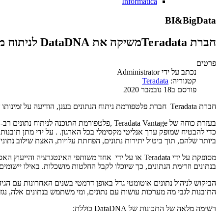
Informatica
BI&BigData
חברת Teradataמשיקה את DataDNA לניתוח מידע ארגוני
פרטים
נכתב על ידי
Administrator
קטגוריה:
Teradata
פורסם ב18 נובמבר 2020
חברת Teradata חברת פלטפורמת ניתוח הנתונים בענן, הודיעה על זמינותו של Teradata DataDNA - שירות אוטומטי המפיק מידע על data lineage (כלומר מהמקור של הנתונים עד למצבם הנוכחי) וניתוחי שימוש.
ביותר שלהם, תוך ביטול יתירות נתונים, הפחתת עלויות, האצת שילוב נתונ
בנתונים וזרימת הנתונים, כך שיוכלו לקבל החלטות מושכלות. באילו יישו
התובנות לגבי מה מערכות עושות עם נתונים, ומי משתמש בנתונים אלה, נג
רשימה מלאה של התכונות של DataDNA כוללת: