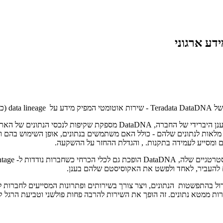
בעזרת כוחה של Teradata Vantage ,פלטפורמת התוכנה לניתוח נתונים רב-ענן
ים ומסייע לעמידה בתקנות. , והגדלת ההחזר על ההשקעה.
מים להעביר, לאחד ולפשט את האקוסיסטם שלהם בענן.
זרות ממטא נתונים. זה הופך את השירות להרבה פחות פולשני וטביעת הרגל 