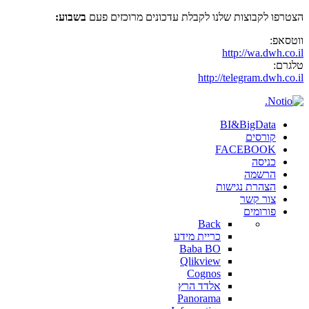
הצטרפו לקבוצות שלנו לקבלת עדכונים מרוכזים פעם
בשבוע:
ווטסאפ:
http://wa.dwh.co.il
טלגרם:
http://telegram.dwh.co.il
BI&BigData
קורסים
FACEBOOK
כניסה
הרשמה
הצהרת נגישות
צור קשר
פורומים
Back
כריית מידע
Baba BO
Qlikview
Cognos
אלדד הרץ
Panorama