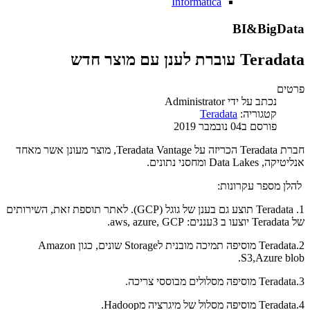
Informatica
BI&BigData
Teradata עוברת לענן עם מוצר חדש
פרטים
נכתב על ידי
Administrator
קטגוריה:
Teradata
פורסם ב04 נובמבר 2019
חברת Teradata הכריזה על Teradata Vantage, מוצר מעונן אשר מאחד
אנליטיקה, Data Lakes ומחסני נתונים.
להלן מספר עקרונות:
1. Teradata תוצע גם בענן של גוגל (GCP). לאתר תוספת זאת, השירותים
של Teradata יוצעו ב 3עננים: aws, azure, GCP.
2.Teradata מוסיפה תמיכה מובנית לStorage שונים, כגון Amazon
S3,Azure blob.
3.Teradata מוסיפה מסלולים מבוססי צריכה.
4.Teradata מוסיפה מסלול של מיגרציה מHadoop.