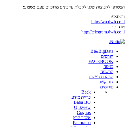
הצטרפו לקבוצות שלנו לקבלת עדכונים מרוכזים פעם
בשבוע:
ווטסאפ:
http://wa.dwh.co.il
טלגרם:
http://telegram.dwh.co.il
BI&BigData
קורסים
FACEBOOK
כניסה
הרשמה
הצהרת נגישות
צור קשר
פורומים
Back
כריית מידע
Baba BO
Qlikview
Cognos
אלדד הרץ
Panorama