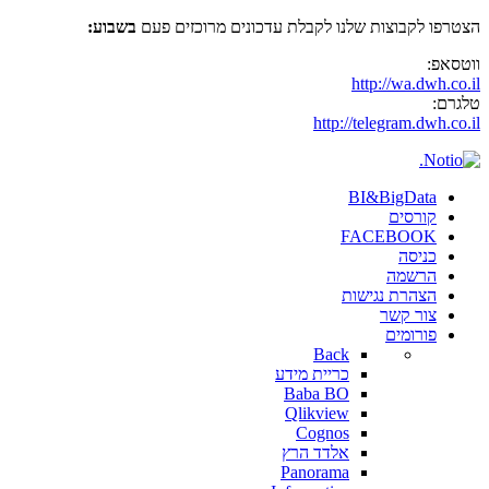
הצטרפו לקבוצות שלנו לקבלת עדכונים מרוכזים פעם
בשבוע:
ווטסאפ:
http://wa.dwh.co.il
טלגרם:
http://telegram.dwh.co.il
BI&BigData
קורסים
FACEBOOK
כניסה
הרשמה
הצהרת נגישות
צור קשר
פורומים
Back
כריית מידע
Baba BO
Qlikview
Cognos
אלדד הרץ
Panorama