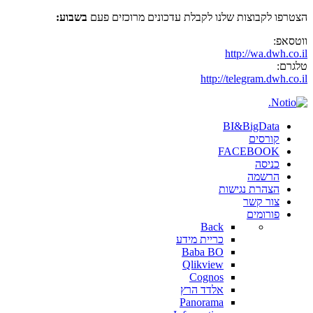
הצטרפו לקבוצות שלנו לקבלת עדכונים מרוכזים פעם
בשבוע:
ווטסאפ:
http://wa.dwh.co.il
טלגרם:
http://telegram.dwh.co.il
BI&BigData
קורסים
FACEBOOK
כניסה
הרשמה
הצהרת נגישות
צור קשר
פורומים
Back
כריית מידע
Baba BO
Qlikview
Cognos
אלדד הרץ
Panorama