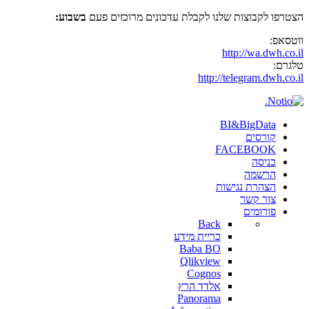
הצטרפו לקבוצות שלנו לקבלת עדכונים מרוכזים פעם
בשבוע:
ווטסאפ:
http://wa.dwh.co.il
טלגרם:
http://telegram.dwh.co.il
BI&BigData
קורסים
FACEBOOK
כניסה
הרשמה
הצהרת נגישות
צור קשר
פורומים
Back
כריית מידע
Baba BO
Qlikview
Cognos
אלדד הרץ
Panorama