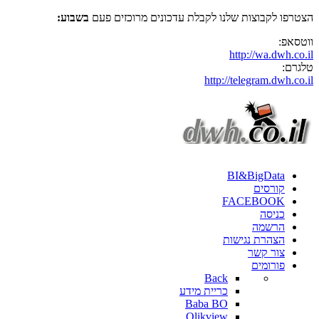
הצטרפו לקבוצות שלנו לקבלת עדכונים מרוכזים פעם
בשבוע:
ווטסאפ:
http://wa.dwh.co.il
טלגרם:
http://telegram.dwh.co.il
BI&BigData
קורסים
FACEBOOK
כניסה
הרשמה
הצהרת נגישות
צור קשר
פורומים
Back
כריית מידע
Baba BO
Qlikview