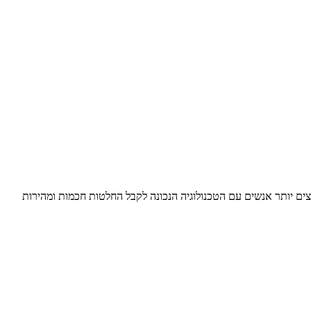
טפורמת האנליטיקה , מקרבת ניתוח נתונים ו- AI במערך של תכונות ניתוח מוגדלות חדשות ומורחבות. המהדורה האחרונה של Tableau תעצים יותר אנשים עם הטכנולוגיה הנכונה לקבל החלטות חכמות ומהירות