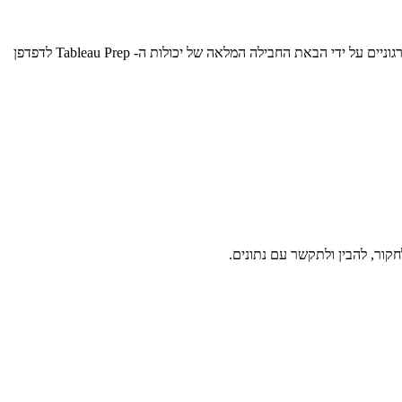
תוכנת Tableau, פלטפורמת האנליטיקה המובילה, הודיעה היום על זמינותה הכללית של Tableau 2020.4, גרסא המפשטת את הכנת וניתוח הנתונים הארגוניים על ידי הבאת החבילה המלאה של יכולות ה- Tableau Prep לדפדפן