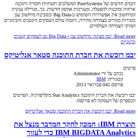
דגמים חדשים של PureSystems המשלבים תשתיות חומרה ותוכנה
ארוזות ומוכנות להפעלה, ומערכות אחסון חדשות. כך, מגדילה ענקית
המיחשוב את אפשרויות השימוש ב-Big Data ובסביבת מיחשוב ענן
בשירות מגזרים בצמיחה מהירה, דוגמת עולם העסקים הקטנים והבינוניים
ושווקי הצמיחה העולמיים.
Read more: יבמ מציגה: מיחשוב ענן ו-Big Data גם לעסקים קטנים
ובינוניים
יבמ רוכשת את חברת התוכנה סטאר אנליטיקס
פרטים
נכתב על ידי
Administrator
קטגוריה:
IBM
פורסם ב04 פברואר 2013
יבמ רוכשת את חברת התוכנה Star Analytics מקליפורניה. הפרטים
הכספיים של העסקה לא פורסמו.
Read more: יבמ רוכשת את חברת התוכנה סטאר אנליטיקס
תוצרת IBM: המכון לחקר המדבר מנצל את
IBM BIGDATA Analytics כדי לעזור