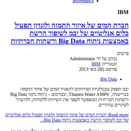
Informatica
IBM
חברת המים של איזור התמזה ולונדון תפעיל
כלים אנליטיים של יבמ לשיפור הרשת
באמצעות ניתוח Big Data ורשתות חברתיות
פרטים
נכתב על ידי
Administrator
קטגוריה:
IBM
פורסם ב28 מאי 2013
Big Data
יבמ תספק טכנולוגיות ושירותים לתאגיד המים של איזור התמזה
בבריטניה, Thames Water AMP6, ובמרכזם – ניתוח נתוני Big Data
ורשתות חברתיות המאפשר לשפר את השירות ללקוחות, ולהיערך
לשינויים עתידיים.
Read more: חברת המים של איזור התמזה ולונדון תפעיל כלים אנליטיים
של יבמ לשיפור הרשת באמצעות ניתוח Big Data...