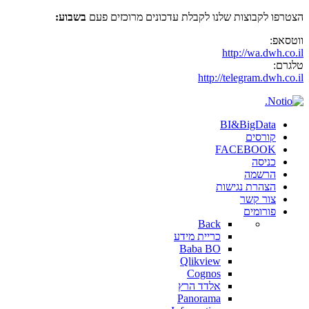
הצטרפו לקבוצות שלנו לקבלת עדכונים מרוכזים פעם
בשבוע:
ווטסאפ:
http://wa.dwh.co.il
טלגרם:
http://telegram.dwh.co.il
BI&BigData
קורסים
FACEBOOK
כניסה
הרשמה
הצהרת נגישות
צור קשר
פורומים
Back
כריית מידע
Baba BO
Qlikview
Cognos
אלדד הרץ
Panorama