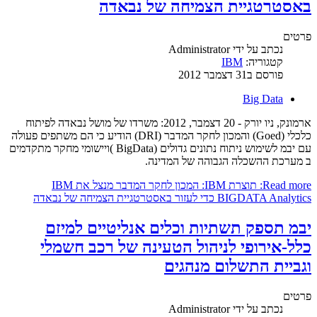
באסטרטגיית הצמיחה של נבאדה
פרטים
נכתב על ידי
Administrator
קטגוריה:
IBM
פורסם ב31 דצמבר 2012
Big Data
ארמונק, ניו יורק - 20 דצמבר, 2012: משרדו של מושל נבאדה לפיתוח
כלכלי (Goed) והמכון לחקר המדבר (DRI) הודיע ​​כי הם משתפים פעולה
עם יבמ לשימוש ניתוח נתונים גדולים (BigData )ויישומי מחקר מתקדמים
ב מערכת ההשכלה הגבוהה של המדינה.
Read more: תוצרת IBM: המכון לחקר המדבר מנצל את IBM
BIGDATA Analytics כדי לעזור באסטרטגיית הצמיחה של נבאדה
יבמ תספק תשתיות וכלים אנליטיים למיזם
כלל-אירופי לניהול הטעינה של רכב חשמלי
וגביית התשלום מנהגים
פרטים
נכתב על ידי
Administrator