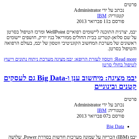
פרטים
נכתב על ידי
Administrator
קטגוריה:
IBM
פורסם ב11 פברואר 2013
יבמ, יצרנית התוכנה ליישומים רפואיים WellPoint ומרכז הטיפול בסרטן
על שם סלואן-קטרינג בבית החולים ממוריאל בניו יורק, חושפים יישומים
ראשונים של מערכת המחשוב הקוגניטיבי ווטסון של יבמ, בעולם הרפואה
והטיפול בסרטן.
Read more: ווטסון לעזרת הרופא: יבמ מציגה מערכת ניתוח נתונים וייעוץ
לטיפול בחולי סרטן
יבמ מציגה: מיחשוב ענן ו-Big Data גם לעסקים
קטנים ובינוניים
פרטים
נכתב על ידי
Administrator
קטגוריה:
IBM
פורסם ב07 פברואר 2013
Big Data
יבמ (IBM) הכריזה על שמונה מערכות חדשות בסדרת Power, שלושה