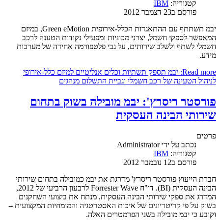
קטגוריה:
IBM
פורסם ב23 דצמבר 2012
יבמ תשתתף עם ההתאגדות הכלל-אירופית Green eMotion, במיזם
המאפשר לספקי חשמל, יצרני מכוניות ומפעילי נקודות הטענה לרכב
חשמלי לשתף ולשלב שירותים, על גבי פלטפורמה אחידה של מערכות
מידע.
Read more: יבמ תספק תשתיות וכלים אנליטיים למיזם כלל-אירופי
לניהול הטעינה של רכב חשמלי וגביית התשלום מנהגים
פורסטר ריסרץ': יבמ מובילה בשוק בתחום
שירותי הבינה העסקית
פרטים
נכתב על ידי
Administrator
קטגוריה:
IBM
פורסם ב12 נובמבר 2012
חברת הייעוץ פורסטר ריסרץ' מדרגת את יבמ כמובילה בתחום שירותי
הבינה העסקית (BI). דו"ח Forrester Wave לרבעון הרביעי של 2012,
המדרג את ספקי שירותי הבינה העסקית, מנתח את ביצועי השחקנים
בשוק על פי קריטריונים של איכות האסטרטגיה והמומחיות המקצועית –
וקובע כי יבמ מובילה בשני הפרמטרים האלה.