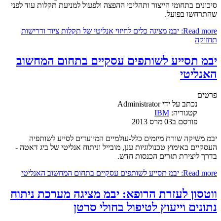
סיכונים בתחומי הייצור ותהליכי ההפצה ולפעול למניעת תקלות עוד לפני
שהתרחשו בפועל.
Read more: יבמ מציגה כלים לחיזוי אנליטי של תקלות ציוד ודרישות
תחזוקה
יבמ תסייע לשותפים עסקיים בתחום המחשוב
האנליטי
פרטים
נכתב על ידי
Administrator
קטגוריה:
IBM
פורסם ב03 מרס 2013
יבמ משיקה שורת מיזמים כלל-עולמיים המיועדים לסייע לשותפיה
העסקיים באימוץ טכנולוגיות ענן, מובייל וניתוח אנליטי של ביג דאטה -
בדרך ליצירת תזרים הכנסות חדש.
Read more: יבמ תסייע לשותפים עסקיים בתחום המחשוב האנליטי
ווטסון לעזרת הרופא: יבמ מציגה מערכת ניתוח
נתונים וייעוץ לטיפול בחולי סרטן