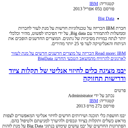
קטגוריה:
IBM
פורסם ב05 אפריל 2013
Big Data
חברת IBM הכריזה על טכנולוגיות חדשות על מנת לעור לחברות
וממשלות להתמודד עם Big data, על ידי הפיכתו לפשוט, מהיר וכלכלי
יותר לנתח כמויות מסיביות של נתונים. המוצרים החדשנים הופכים את
הניתוח והאנליטיקה לעד פי 25 יותר מהירים.
Read more: IBM הכריזה על מוצרים חדשנים חדשים על מנת לעזור
לארגונים להרוויח מהמשאב הטבעי החדש: BigData
יבמ מציגה כלים לחיזוי אנליטי של תקלות ציוד
ודרישות תחזוקה
פרטים
נכתב על ידי
Administrator
קטגוריה:
IBM
פורסם ב27 מרס 2013
יבמ חושפת כלי תוכנה ושירותים חדשים לחיזוי אנליטי המאפשרים לצפות
מראש כשלים ותקלות בציוד ונכסים ולהיערך למניעתם ולטיפול בהם.
הפתרונות החדשים של יבמ עושים שימוש בנתוני Big Data על מנת לזהות