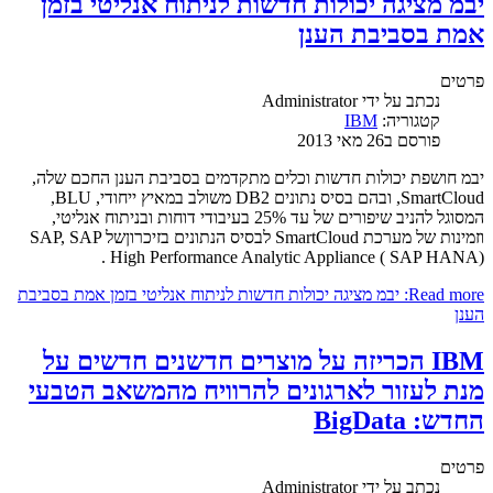
יבמ מציגה יכולות חדשות לניתוח אנליטי בזמן
אמת בסביבת הענן
פרטים
נכתב על ידי
Administrator
קטגוריה:
IBM
פורסם ב26 מאי 2013
יבמ חושפת יכולות חדשות וכלים מתקדמים בסביבת הענן החכם שלה,
SmartCloud, ובהם בסיס נתונים DB2 משולב במאיץ ייחודי, BLU,
המסוגל להניב שיפורים של עד 25% בעיבודי דוחות ובניתוח אנליטי,
וזמינות של מערכת SmartCloud לבסיס הנתונים בזיכרוןשל SAP, SAP
High Performance Analytic Appliance ( SAP HANA) .
Read more: יבמ מציגה יכולות חדשות לניתוח אנליטי בזמן אמת בסביבת
הענן
IBM הכריזה על מוצרים חדשנים חדשים על
מנת לעזור לארגונים להרוויח מהמשאב הטבעי
החדש: BigData
פרטים
נכתב על ידי
Administrator