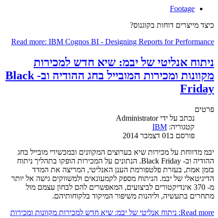
Footage
כיצד מייצרים דוחות בקוגנוס?
Read more: IBM Cognos BI - Designing Reports for Performance
ניתוח אנליטי של יבמ: שיא חדש למכירות
מקוונות ומכירות המובייל בחג ההודיה וב- Black
Friday
פרטים
נכתב על ידי
Administrator
קטגוריה:
IBM
פורסם ב01 דצמבר 2014
יבמ מדווחת על מכירות שיא בערוצים המקוונים ובמכשירי מובייל בחג
ההודיה וב- Black Friday. הנתונים על המכירות הופקו בתהליך ניתוח
בזמן אמת, בעזרת פלטפורמת הענן האנליטי, המריצה את המדד
הדיגיטאלי של יבמ. הניתוח מספק לקמעונאים ולמשווקים גישה אל יותר
מ- 370 אינדיקטורים לביצועים, המאפשרים להם לבחון עצמם מול
מתחרים בתעשיה, וליהנות משיפור המיקוד בלקוחותיהם.
Read more: ניתוח אנליטי של יבמ: שיא חדש למכירות מקוונות ומכירות