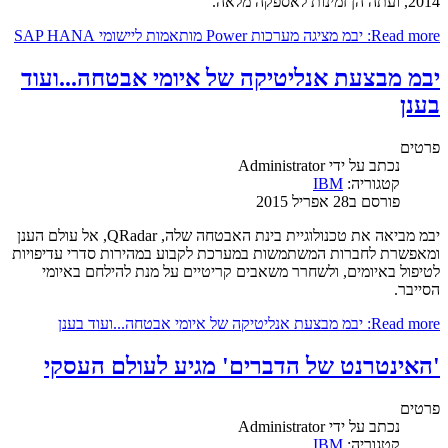
2014, ועתה הן זמינות לאספקה מלאה.
Read more: יבמ מציגה מערכות Power מותאמות ליישומי SAP HANA
יבמ מבצעת אנליטיקה של איומי אבטחה...ועוד
בענן
פרטים
נכתב על ידי
Administrator
קטגוריה:
IBM
פורסם ב28 אפריל 2015
יבמ מביאה את טכנולוגיית בינת האבטחה שלה, QRadar, אל עולם הענן
ומאפשרת לחברות המשתמשות במערכת לקבוע במהירות סדרי עדיפויות
לטיפול באיומים, ולשחרר משאבים קריטיים על מנת להילחם באיומי
הסייבר.
Read more: יבמ מבצעת אנליטיקה של איומי אבטחה...ועוד בענן
'האינטרנט של הדברים' מגיע לעולם העסקי
פרטים
נכתב על ידי
Administrator
קטגוריה:
IBM