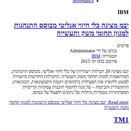
Informatica
IBM
יבמ מציגה כלי חיזוי אנליטי מבוסס התנהגות
למגוון תחומי משק ותעשייה
פרטים
נכתב על ידי
Administrator
קטגוריה:
IBM
פורסם ב03 יוני 2015
יבמ מציגה 20 חבילות ייעודיות של כלי חיזוי אנליטי, מבוסס התנהגות,
המותאמות למגוון תחומי משק ותעשייה. החבילות החדשות מיועדות
לפשט ולהאיץ את הפעילות בתחומים דוגמת הקמעונאות, הבנקאות,
התקשורת והביטוח – על מנת לחשוף תובנות עסקיות קריטיות
המסתתרות בכמויות גדולות של נתונים ולפעול על בסיסן.
Read more: יבמ מציגה כלי חיזוי אנליטי מבוסס התנהגות למגוון תחומי
משק ותעשייה
TM1