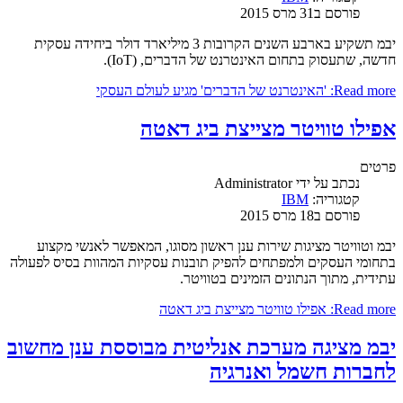
פורסם ב31 מרס 2015
יבמ תשקיע בארבע השנים הקרובות 3 מיליארד דולר ביחידה עסקית
חדשה, שתעסוק בתחום האינטרנט של הדברים, (IoT).
Read more: 'האינטרנט של הדברים' מגיע לעולם העסקי
אפילו טוויטר מצייצת ביג דאטה
פרטים
נכתב על ידי
Administrator
קטגוריה:
IBM
פורסם ב18 מרס 2015
יבמ וטוויטר מציגות שירות ענן ראשון מסוגו, המאפשר לאנשי מקצוע
בתחומי העסקים ולמפתחים להפיק תובנות עסקיות המהוות בסיס לפעולה
עתידית, מתוך הנתונים הזמינים בטוויטר.
Read more: אפילו טוויטר מצייצת ביג דאטה
יבמ מציגה מערכת אנליטית מבוססת ענן מחשוב
לחברות חשמל ואנרגיה