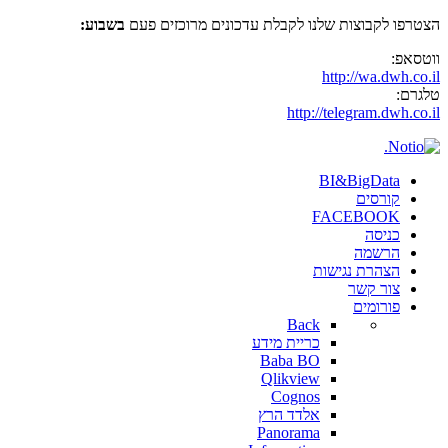
הצטרפו לקבוצות שלנו לקבלת עדכונים מרוכזים פעם
בשבוע:
ווטסאפ:
http://wa.dwh.co.il
טלגרם:
http://telegram.dwh.co.il
BI&BigData
קורסים
FACEBOOK
כניסה
הרשמה
הצהרת נגישות
צור קשר
פורומים
Back
כריית מידע
Baba BO
Qlikview
Cognos
אלדד הרץ
Panorama