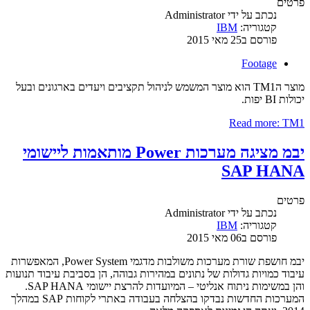
פרטים
נכתב על ידי
Administrator
קטגוריה:
IBM
פורסם ב25 מאי 2015
Footage
מוצר הTM1 הוא מוצר המשמש לניהול תקציבים ויעדים בארגונים ובעל
יכולות BI יפות.
Read more: TM1
יבמ מציגה מערכות Power מותאמות ליישומי
SAP HANA
פרטים
נכתב על ידי
Administrator
קטגוריה:
IBM
פורסם ב06 מאי 2015
יבמ חושפת שורת מערכות משולבות מדגמי Power System, המאפשרות
עיבוד כמויות גדולות של נתונים במהירות גבוהה, הן בסביבת עיבוד תנועות
והן במשימות ניתוח אנליטי – המיועדות להרצת יישומי SAP HANA.
המערכות החדשות נבדקו בהצלחה בעבודה באתרי לקוחות SAP במהלך