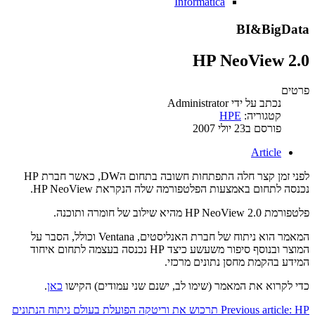
Informatica
BI&BigData
HP NeoView 2.0
פרטים
נכתב על ידי
Administrator
קטגוריה:
HPE
פורסם ב23 יולי 2007
Article
לפני זמן קצר חלה התפתחות חשובה בתחום הDW, כאשר חברת HP
נכנסה לתחום באמצעות הפלטפורמה שלה הנקראת HP NeoView.
פלטפורמת HP NeoView 2.0 מהיא שילוב של חומרה ותוכנה.
המאמר הוא ניתוח של חברת האנליסטים, Ventana וכולל, הסבר על
המוצר ובנוסף סיפור משעשע כיצד HP נכנסה בעצמה לתחום איחוד
המידע בהקמת מחסן נתונים מרכזי.
כדי לקרוא את המאמר (שימו לב, ישנם שני עמודים) הקישו
כאן
.
Previous article: HP תרכוש את וריטקה הפועלת בעולם ניתוח הנתונים