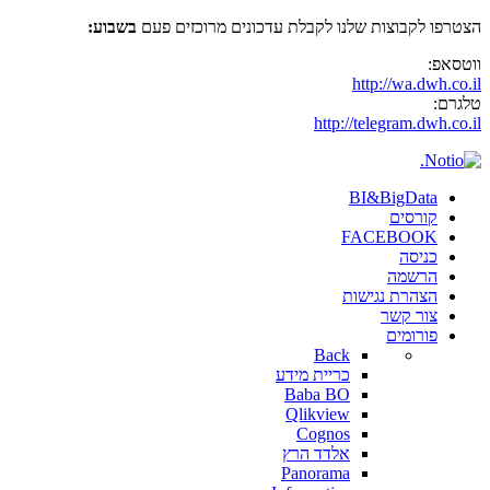
הצטרפו לקבוצות שלנו לקבלת עדכונים מרוכזים פעם
בשבוע:
ווטסאפ:
http://wa.dwh.co.il
טלגרם:
http://telegram.dwh.co.il
BI&BigData
קורסים
FACEBOOK
כניסה
הרשמה
הצהרת נגישות
צור קשר
פורומים
Back
כריית מידע
Baba BO
Qlikview
Cognos
אלדד הרץ
Panorama