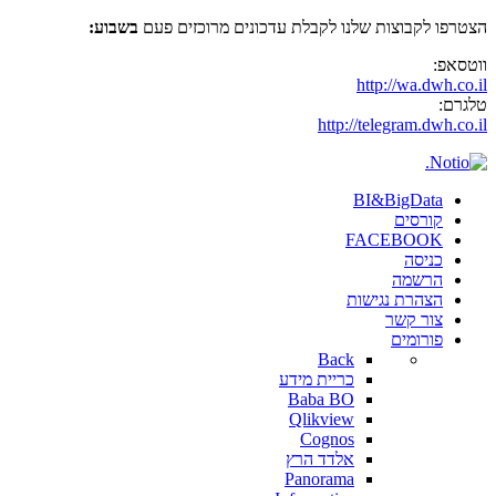
הצטרפו לקבוצות שלנו לקבלת עדכונים מרוכזים פעם
בשבוע:
ווטסאפ:
http://wa.dwh.co.il
טלגרם:
http://telegram.dwh.co.il
BI&BigData
קורסים
FACEBOOK
כניסה
הרשמה
הצהרת נגישות
צור קשר
פורומים
Back
כריית מידע
Baba BO
Qlikview
Cognos
אלדד הרץ
Panorama