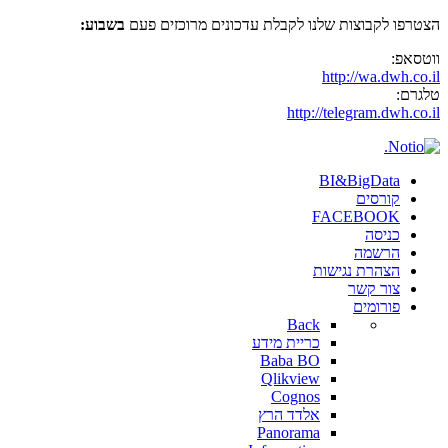
הצטרפו לקבוצות שלנו לקבלת עדכונים מרוכזים פעם
בשבוע:
ווטסאפ:
http://wa.dwh.co.il
טלגרם:
http://telegram.dwh.co.il
BI&BigData
קורסים
FACEBOOK
כניסה
הרשמה
הצהרת נגישות
צור קשר
פורומים
Back
כריית מידע
Baba BO
Qlikview
Cognos
אלדד הרץ
Panorama